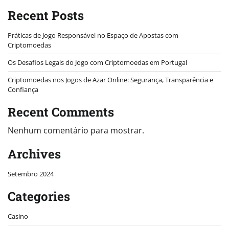
Recent Posts
Práticas de Jogo Responsável no Espaço de Apostas com
Criptomoedas
Os Desafios Legais do Jogo com Criptomoedas em Portugal
Criptomoedas nos Jogos de Azar Online: Segurança, Transparência e
Confiança
Recent Comments
Nenhum comentário para mostrar.
Archives
Setembro 2024
Categories
Casino