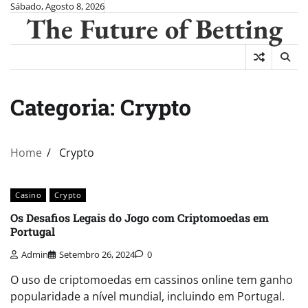
Skip
Sábado, Agosto 8, 2026
The Future of Betting
to
content
Categoria:
Crypto
Home
Crypto
Casino
Crypto
Os Desafios Legais do Jogo com Criptomoedas em
Portugal
Admin
Setembro 26, 2024
0
O uso de criptomoedas em cassinos online tem ganho
popularidade a nível mundial, incluindo em Portugal.